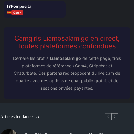
il y a 1 semaine
18Pomposita
○ OFF
Cam4
Camgirls Liamosalamigo en direct,
toutes plateformes confondues
Derrière les profils
Liamosalamigo
de cette page, trois
plateformes de référence : Cam4, Stripchat et
Chaturbate. Ces partenaires proposent du live cam de
qualité avec des options de chat public gratuit et de
sessions privées payantes.
Articles tendance