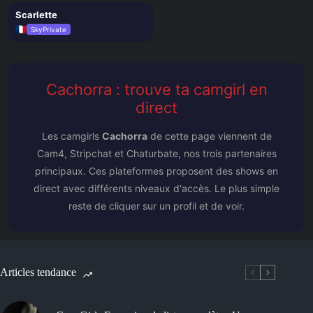
il y a 4 semaines
Scarlette
○ OFF
SkyPrivate
Cachorra : trouve ta camgirl en
direct
Les camgirls
Cachorra
de cette page viennent de
Cam4, Stripchat et Chaturbate, nos trois partenaires
principaux. Ces plateformes proposent des shows en
direct avec différents niveaux d'accès. Le plus simple
reste de cliquer sur un profil et de voir.
Articles tendance